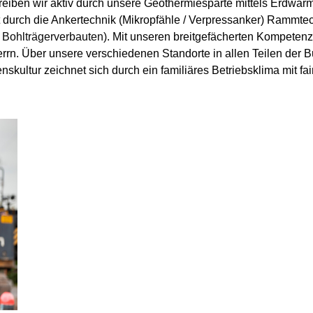
reiben wir aktiv durch unsere Geothermiesparte mittels Erdwä
t durch die Ankertechnik (Mikropfähle / Verpressanker) Rammt
 Bohlträgerverbauten)
. Mit unseren breitgefächerten Kompetenz
errn. Über unsere verschiedenen Standorte in allen Teilen der 
skultur zeichnet sich durch ein familiäres Betriebsklima mit