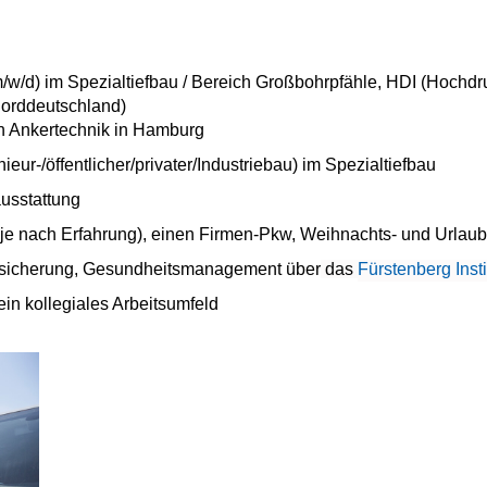
 (m/w/d) im Spezialtiefbau / Bereich Großbohrpfähle, HDI (Hochd
orddeutschland)
ich Ankertechnik in Hamburg
eur-/öffentlicher/privater/Industriebau) im Spezialtiefbau
usstattung
I, je nach Erfahrung), einen Firmen-Pkw, Weihnachts- und Urlau
versicherung, Gesundheitsmanagement über
das
Fürstenberg Insti
in kollegiales Arbeitsumfeld